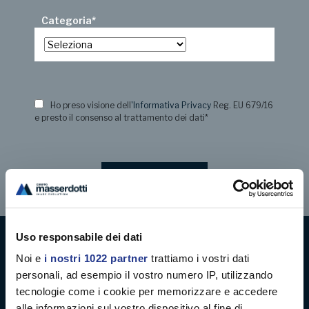
Categoria
*
Ho preso visione dell
'Informativa Privacy
Reg. EU 679/16
e presto il consenso al trattamento dei dati
*
Uso responsabile dei dati
Noi e
i nostri 1022 partner
trattiamo i vostri dati
Digital decoration
personali, ad esempio il vostro numero IP, utilizzando
tecnologie come i cookie per memorizzare e accedere
Digital signage
alle informazioni sul vostro dispositivo al fine di