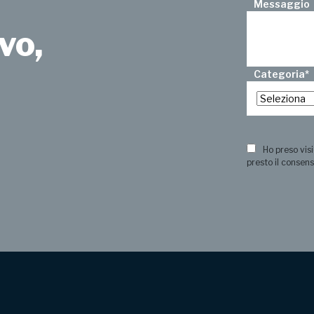
Messaggio
vo,
Categoria
*
?
Ho preso visi
presto il consens