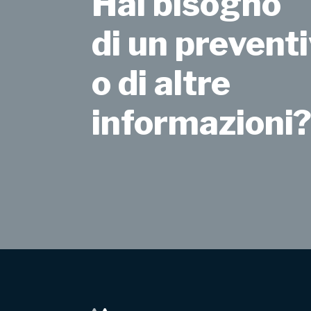
Hai bisogno
di un preventi
o di altre
informazioni