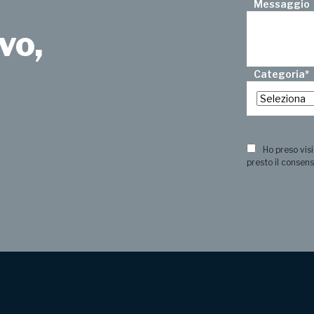
Messaggio
vo,
Categoria
*
?
Ho preso visi
presto il consens