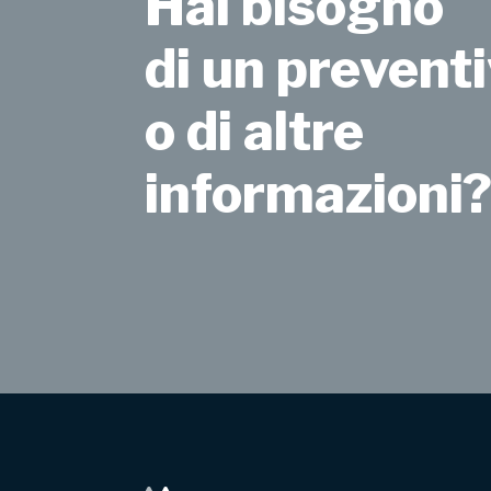
Hai bisogno
di un preventi
o di altre
informazioni